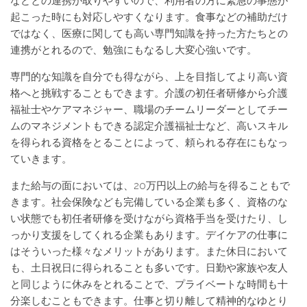
などとの連携が取りやすいので、利用者の方に緊急の事態が
起こった時にも対応しやすくなります。食事などの補助だけ
ではなく、医療に関しても高い専門知識を持った方たちとの
連携がとれるので、勉強にもなるし大変心強いです。
専門的な知識を自分でも得ながら、上を目指してより高い資
格へと挑戦することもできます。介護の初任者研修から介護
福祉士やケアマネジャー、職場のチームリーダーとしてチー
ムのマネジメントもできる認定介護福祉士など、高いスキル
を得られる資格をとることによって、頼られる存在にもなっ
ていきます。
また給与の面においては、20万円以上の給与を得ることもで
きます。社会保険なども完備している企業も多く、資格のな
い状態でも初任者研修を受けながら資格手当を受けたり、し
っかり支援をしてくれる企業もあります。デイケアの仕事に
はそういった様々なメリットがあります。また休日において
も、土日祝日に得られることも多いです。日勤や家族や友人
と同じように休みをとれることで、プライベートな時間も十
分楽しむこともできます。仕事と切り離して精神的なゆとり